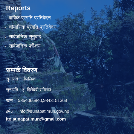
Reports
वार्षिक प्रगति प्रतिवेदन
चौमासिक प्रगति प्रतिवेदन
सार्वजनिक सुनुवाई
सार्वजनिक परीक्षण
सम्पर्क विवरण
सुनापति गाउँपालिका
सुनापति - ३ हिलेदेवी रामेछाप
फोन ः 9854066840,9843151369
इमेलः i
nfo@sunapatimun.gov.np
ito.sunapatimun@gmail.com