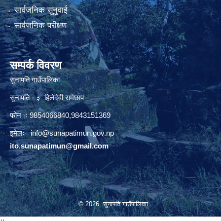
सार्वजनिक सुनुवाई
सार्वजनिक परीक्षण
सम्पर्क विवरण
सुनापति गाउँपालिका
सुनापति - ३ हिलेदेवी रामेछाप
फोन ः 9854066840,9843151369
इमेलः i
nfo@sunapatimun.gov.np
ito.sunapatimun@gmail.com
© 2026 सुनापति गाउँपालिका