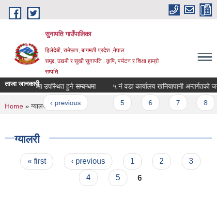
Skip to main content
सुनापति गाउँपालिका
हिलेदेबी, रामेछाप, बागमती प्रदेश ,नेपाल
समृद्द, उद्यमी र सुखी सुनापति : कृषि, पर्यटन र शिक्षा हाम्रो
सम्पति
ताजा जानकारी
कार्यपालिका बैठकमा उपस्थित हुने सम्बन्धमा
५ नं वडा कार्यालय खनियापानी अन्तर्गतको जग्ग
ages
« first
‹ previous
…
5
6
7
8
You are here
Home
» ग्यालरी
ग्यालरी
Pages
« first
‹ previous
1
2
3
4
5
6