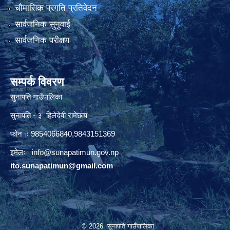
चौमासिक प्रगति प्रतिवेदन
सार्वजनिक सुनुवाई
सार्वजनिक परीक्षण
सम्पर्क विवरण
सुनापति गाउँपालिका
सुनापति - ३ हिलेदेवी रामेछाप
फोन ः 9854066840,9843151369
इमेलः i
nfo@sunapatimun.gov.np
ito.sunapatimun@gmail.com
© 2026 सुनापति गाउँपालिका