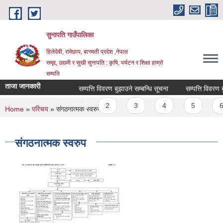
Skip to main content
सुनापति गाउँपालिका
हिलेदेबी, रामेछाप, बागमती प्रदेश ,नेपाल
समृद्द, उद्यमी र सुखी सुनापति : कृषि, पर्यटन र शिक्षा हाम्रो
सम्पति
ताजा जानकारी
सम्पत्ति विवरण बुझाउने सम्बन्धि सूचना
सम्पत्ति विवरण बु
Pages
1
2
3
4
5
6
You are here
Home
»
परिचय
» संगठनात्मक स्वरुप
संगठनात्मक स्वरुप