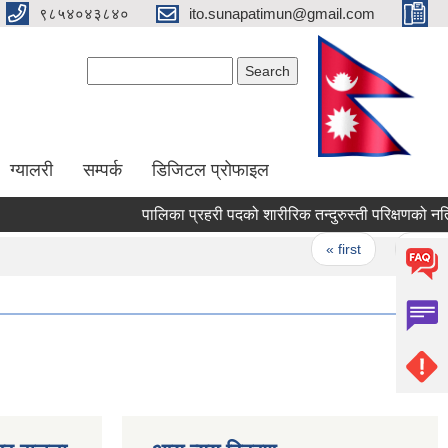
९८५४०४३८४०
ito.sunapatimun@gmail.com
Search form
Search
ग्यालरी
सम्पर्क
डिजिटल प्रोफाइल
पालिका प्रहरी पदको शारीरिक तन्दुरुस्ती परिक्षणको नतिज
Pages
« first
‹ previo