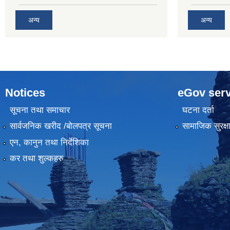
अन्य
अन्य
Notices
eGov serv
सूचना तथा समाचार
घटना दर्ता
सार्वजनिक खरीद /बोलपत्र सूचना
सामाजिक सुरक्ष
एन, कानुन तथा निर्देशिका
कर तथा शुल्कहरु