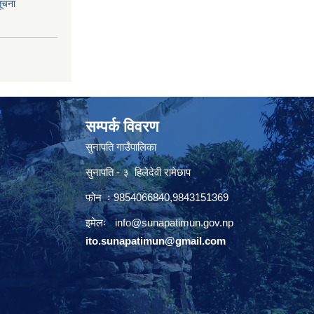
सूचना
सम्पर्क विवरण
सुनापति गाउँपालिका
सुनापति - ३ हिलेदेवी रामेछाप
फोन ः 9854066840,9843151369
इमेलः i
nfo@sunapatimun.gov.np
ito.sunapatimun@gmail.com