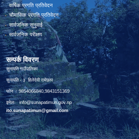
वार्षिक प्रगति प्रतिवेदन
चौमासिक प्रगति प्रतिवेदन
सार्वजनिक सुनुवाई
सार्वजनिक परीक्षण
सम्पर्क विवरण
सुनापति गाउँपालिका
सुनापति - ३ हिलेदेवी रामेछाप
फोन ः 9854066840,9843151369
इमेलः i
nfo@sunapatimun.gov.np
ito.sunapatimun@gmail.com