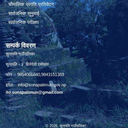
चौमासिक प्रगति प्रतिवेदन
सार्वजनिक सुनुवाई
सार्वजनिक परीक्षण
सम्पर्क विवरण
सुनापति गाउँपालिका
सुनापति - ३ हिलेदेवी रामेछाप
फोन ः 9854066840,9843151369
इमेलः i
nfo@sunapatimun.gov.np
ito.sunapatimun@gmail.com
© 2026 सुनापति गाउँपालिका