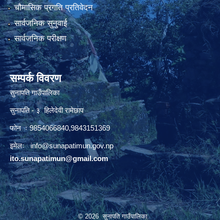
चौमासिक प्रगति प्रतिवेदन
सार्वजनिक सुनुवाई
सार्वजनिक परीक्षण
सम्पर्क विवरण
सुनापति गाउँपालिका
सुनापति - ३ हिलेदेवी रामेछाप
फोन ः 9854066840,9843151369
इमेलः i
nfo@sunapatimun.gov.np
ito.sunapatimun@gmail.com
© 2026 सुनापति गाउँपालिका