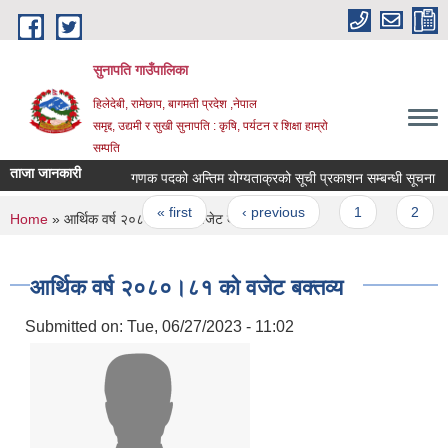
Skip to main content
सुनापति गाउँपालिका
हिलेदेबी, रामेछाप, बागमती प्रदेश ,नेपाल
समृद्द, उद्यमी र सुखी सुनापति : कृषि, पर्यटन र शिक्षा हाम्रो
सम्पति
ताजा जानकारी
गणक पदको अन्तिम योग्यताक्रको सूची प्रकाशन सम्बन्धी सूचना
Pages
« first
‹ previous
1
2
3
You are here
Home
» आर्थिक वर्ष २०८०।८१ को वजेट बक्तव्य
आर्थिक वर्ष २०८०।८१ को वजेट बक्तव्य
Submitted on:
Tue, 06/27/2023 - 11:02