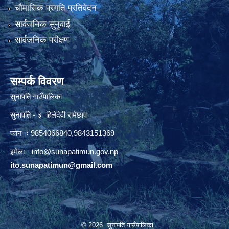
चौमासिक प्रगति प्रतिवेदन
सार्वजनिक सुनुवाई
सार्वजनिक परीक्षण
सम्पर्क विवरण
सुनापति गाउँपालिका
सुनापति - ३ हिलेदेवी रामेछाप
फोन ः 9854066840,9843151369
इमेलः i
nfo@sunapatimun.gov.np
ito.sunapatimun@gmail.com
© 2026 सुनापति गाउँपालिका