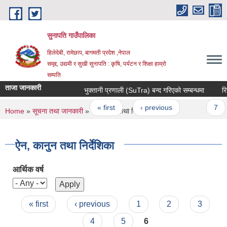
Skip to main content
सुनापति गाउँपालिका
हिलेदेबी, रामेछाप, बागमती प्रदेश ,नेपाल
समृद्द, उद्यमी र सुखी सुनापति : कृषि, पर्यटन र शिक्षा हाम्रो
सम्पति
ताजा जानकारी
भुक्तानी प्रणाली (SuTra) बन्द गरिएको सम्बन्धमा
रिक्त
Pages
« first
‹ previous
…
7
You are here
Home
»
सूचना तथा जानकारी
» ऐन, कानुन तथा निर्देशिका
ऐन, कानुन तथा निर्देशिका
आर्थिक वर्ष
Pages
« first
‹ previous
1
2
3
4
5
6