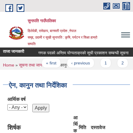
Skip to main content
सुनापति गाउँपालिका
हिलेदेबी, रामेछाप, बागमती प्रदेश ,नेपाल
समृद्द, उद्यमी र सुखी सुनापति : कृषि, पर्यटन र शिक्षा हाम्रो
सम्पति
ताजा जानकारी
गणक पदको अन्तिम योग्यताक्रको सूची प्रकाशन सम्बन्धी सूचना
Pages
« first
‹ previous
1
2
3
You are here
Home
»
सूचना तथा जानकारी
» ऐन, कानुन तथा निर्देशिका
ऐन, कानुन तथा निर्देशिका
आर्थिक वर्ष
आ
र्थि
शिर्षक
मिति
दस्तावेज
क