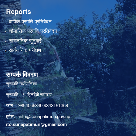
Reports
वार्षिक प्रगति प्रतिवेदन
चौमासिक प्रगति प्रतिवेदन
सार्वजनिक सुनुवाई
सार्वजनिक परीक्षण
सम्पर्क विवरण
सुनापति गाउँपालिका
सुनापति - ३ हिलेदेवी रामेछाप
फोन ः 9854066840,9843151369
इमेलः i
nfo@sunapatimun.gov.np
ito.sunapatimun@gmail.com