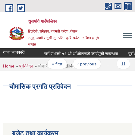
Skip to main content
सुनापति गाउँपालिका
हिलेदेबी, रामेछाप, बागमती प्रदेश ,नेपाल
समृद्द, उद्यमी र सुखी सुनापति : कृषि, पर्यटन र शिक्षा हाम्रो
सम्पति
ताजा जानकारी
गाउँ सभाको १६ औ अधिवेशनको कार्यसूची सम्बन्धमा
Pages
« first
‹ previous
…
11
You are here
Home
»
प्रतिवेदन
» चौमासिक प्रगति प्रतिवेदन
चौमासिक प्रगति प्रतिवेदन
बजेट तथा कार्यक्रम