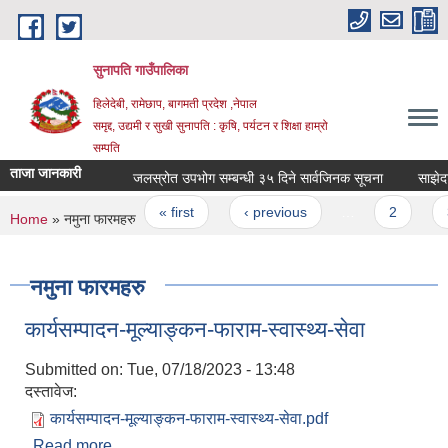
Skip to main content
सुनापति गाउँपालिका
हिलेदेबी, रामेछाप, बागमती प्रदेश ,नेपाल
समृद्द, उद्यमी र सुखी सुनापति : कृषि, पर्यटन र शिक्षा हाम्रो
सम्पति
ताजा जानकारी
जलस्रोत उपभोग सम्बन्धी ३५ दिने सार्वजिनक सूचना
साझेदार 
Pages
« first
‹ previous
…
2
3
You are here
Home
» नमुना फारमहरु
नमुना फारमहरु
कार्यसम्पादन-मूल्याङ्कन-फाराम-स्वास्थ्य-सेवा
Submitted on:
Tue, 07/18/2023 - 13:48
दस्तावेज:
कार्यसम्पादन-मूल्याङ्कन-फाराम-स्वास्थ्य-सेवा.pdf
Read more
about कार्यसम्पादन-मूल्याङ्कन-फाराम-स्वास्थ्य-सेवा