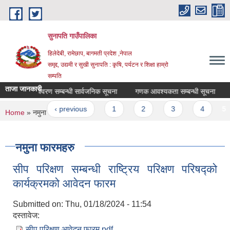
Skip to main content
सुनापति गाउँपालिका
हिलेदेबी, रामेछाप, बागमती प्रदेश ,नेपाल
समृद्द, उद्यमी र सुखी सुनापति : कृषि, पर्यटन र शिक्षा हाम्रो
सम्पति
ताजा जानकारी
घ रोगीहरूको विवरण सम्बन्धी सार्वजनिक सूचना
गणक आवश्यकता सम्बन्धी सूचना
अ
ages
« first
‹ previous
1
2
3
4
5
You are here
Home
» नमुना फारमहरु
नमुना फारमहरु
सीप परिक्षण सम्बन्धी राष्ट्रिय परिक्षण परिषद्को
कार्यक्रमको आवेदन फारम
Submitted on:
Thu, 01/18/2024 - 11:54
दस्तावेज:
सीप परिक्षण आवेदन फारम.pdf