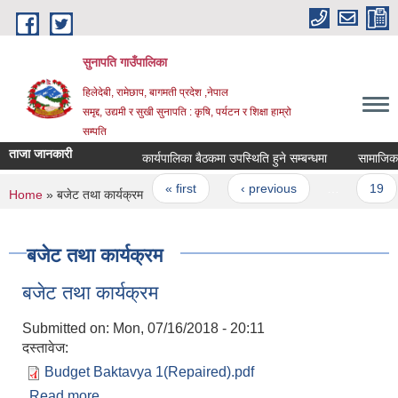
Skip to main content
सुनापति गाउँपालिका
हिलेदेबी, रामेछाप, बागमती प्रदेश ,नेपाल
समृद्द, उद्यमी र सुखी सुनापति : कृषि, पर्यटन र शिक्षा हाम्रो
सम्पति
ताजा जानकारी
कार्यपालिका बैठकमा उपस्थिति हुने सम्बन्धमा
सामाजिक सुर
Pages
« first
‹ previous
…
19
You are here
Home
» बजेट तथा कार्यक्रम
बजेट तथा कार्यक्रम
बजेट तथा कार्यक्रम
Submitted on:
Mon, 07/16/2018 - 20:11
दस्तावेज:
Budget Baktavya 1(Repaired).pdf
Read more
about बजेट तथा कार्यक्रम