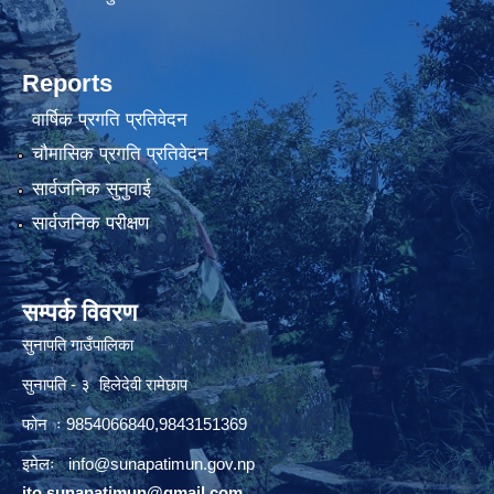
Reports
वार्षिक प्रगति प्रतिवेदन
चौमासिक प्रगति प्रतिवेदन
सार्वजनिक सुनुवाई
सार्वजनिक परीक्षण
सम्पर्क विवरण
सुनापति गाउँपालिका
सुनापति - ३ हिलेदेवी रामेछाप
फोन ः 9854066840,9843151369
इमेलः i
nfo@sunapatimun.gov.np
ito.sunapatimun@gmail.com