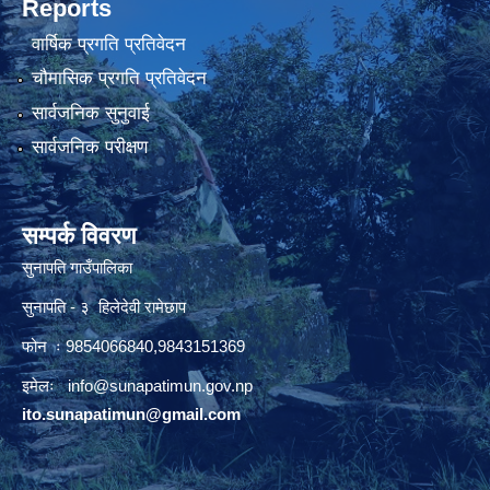
Reports
वार्षिक प्रगति प्रतिवेदन
चौमासिक प्रगति प्रतिवेदन
सार्वजनिक सुनुवाई
सार्वजनिक परीक्षण
सम्पर्क विवरण
सुनापति गाउँपालिका
सुनापति - ३ हिलेदेवी रामेछाप
फोन ः 9854066840,9843151369
इमेलः i
nfo@sunapatimun.gov.np
ito.sunapatimun@gmail.com