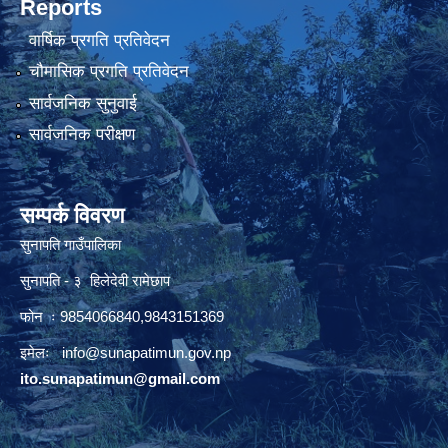
Reports
वार्षिक प्रगति प्रतिवेदन
चौमासिक प्रगति प्रतिवेदन
सार्वजनिक सुनुवाई
सार्वजनिक परीक्षण
सम्पर्क विवरण
सुनापति गाउँपालिका
सुनापति - ३ हिलेदेवी रामेछाप
फोन ः 9854066840,9843151369
इमेलः i
nfo@sunapatimun.gov.np
ito.sunapatimun@gmail.com