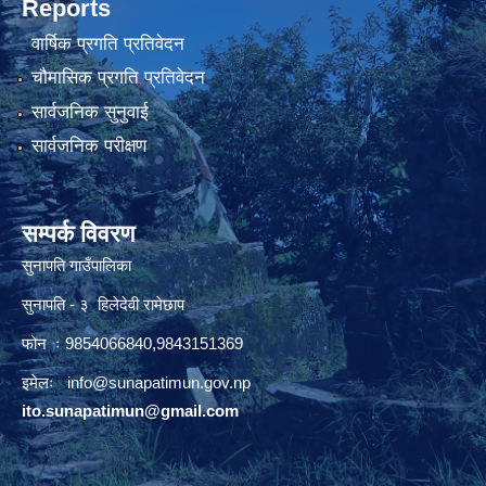
Reports
वार्षिक प्रगति प्रतिवेदन
चौमासिक प्रगति प्रतिवेदन
सार्वजनिक सुनुवाई
सार्वजनिक परीक्षण
सम्पर्क विवरण
सुनापति गाउँपालिका
सुनापति - ३ हिलेदेवी रामेछाप
फोन ः 9854066840,9843151369
इमेलः i
nfo@sunapatimun.gov.np
ito.sunapatimun@gmail.com