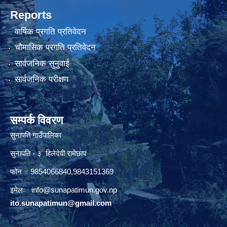
Reports
वार्षिक प्रगति प्रतिवेदन
चौमासिक प्रगति प्रतिवेदन
सार्वजनिक सुनुवाई
सार्वजनिक परीक्षण
सम्पर्क विवरण
सुनापति गाउँपालिका
सुनापति - ३ हिलेदेवी रामेछाप
फोन ः 9854066840,9843151369
इमेलः i
nfo@sunapatimun.gov.np
ito.sunapatimun@gmail.com