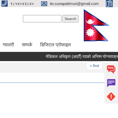
९८५४०४३८४०
ito.sunapatimun@gmail.com
Search form
Search
ग्यालरी
सम्पर्क
डिजिटल प्रोफाइल
मेडिकल अधिकृत (आठौँ) पदको अन्तिम योग्यताक्रमको 
Pages
« first
‹ previ