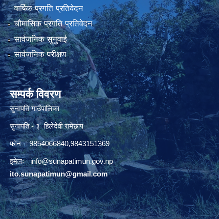
वार्षिक प्रगति प्रतिवेदन
चौमासिक प्रगति प्रतिवेदन
सार्वजनिक सुनुवाई
सार्वजनिक परीक्षण
सम्पर्क विवरण
सुनापति गाउँपालिका
सुनापति - ३ हिलेदेवी रामेछाप
फोन ः 9854066840,9843151369
इमेलः i
nfo@sunapatimun.gov.np
ito.sunapatimun@gmail.com