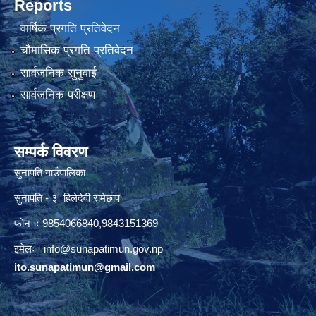
Reports
वार्षिक प्रगति प्रतिवेदन
चौमासिक प्रगति प्रतिवेदन
सार्वजनिक सुनुवाई
सार्वजनिक परीक्षण
सम्पर्क विवरण
सुनापति गाउँपालिका
सुनापति - ३ हिलेदेवी रामेछाप
फोन ः 9854066840,9843151369
इमेलः i
nfo@sunapatimun.gov.np
ito.sunapatimun@gmail.com