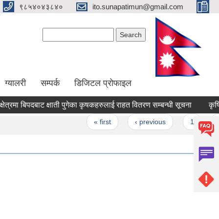
९८५४०४३८४०
ito.sunapatimun@gmail.com
Search form
Search
ग्यालरी
सम्पर्क
डिजिटल प्रोफाइल
ेत्रमा बिपदबाट क्षाती पुगेका कृषकहरुलाई राहत वितरण सम्बन्धी सूचना
कृषि क्
es
« first
‹ previous
1
2