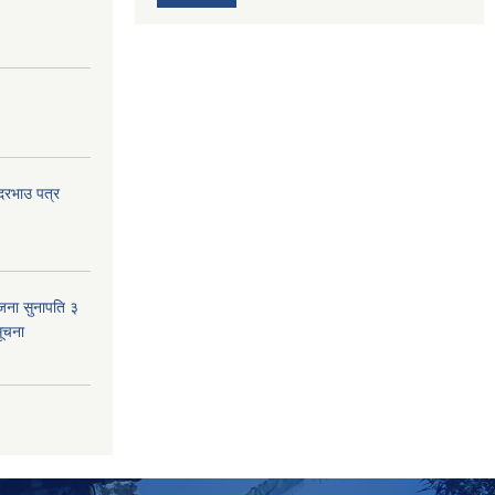
 दरभाउ पत्र
जना सुनापति ३
सूचना