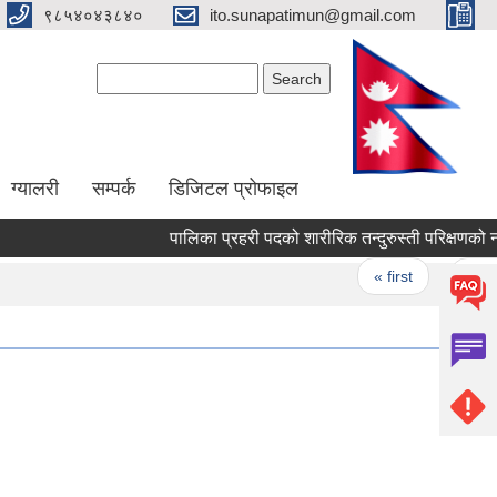
९८५४०४३८४०
ito.sunapatimun@gmail.com
Search form
Search
ग्यालरी
सम्पर्क
डिजिटल प्रोफाइल
पालिका प्रहरी पदको शारीरिक तन्दुरुस्ती परिक्षणको नतिज
Pages
« first
‹ previo