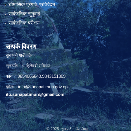
चौमासिक प्रगति प्रतिवेदन
सार्वजनिक सुनुवाई
सार्वजनिक परीक्षण
सम्पर्क विवरण
सुनापति गाउँपालिका
सुनापति - ३ हिलेदेवी रामेछाप
फोन ः 9854066840,9843151369
इमेलः i
nfo@sunapatimun.gov.np
ito.sunapatimun@gmail.com
© 2026 सुनापति गाउँपालिका