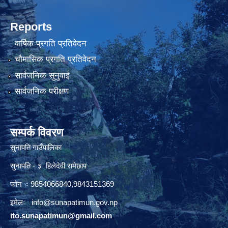
Reports
वार्षिक प्रगति प्रतिवेदन
चौमासिक प्रगति प्रतिवेदन
सार्वजनिक सुनुवाई
सार्वजनिक परीक्षण
सम्पर्क विवरण
सुनापति गाउँपालिका
सुनापति - ३ हिलेदेवी रामेछाप
फोन ः 9854066840,9843151369
इमेलः i
nfo@sunapatimun.gov.np
ito.sunapatimun@gmail.com