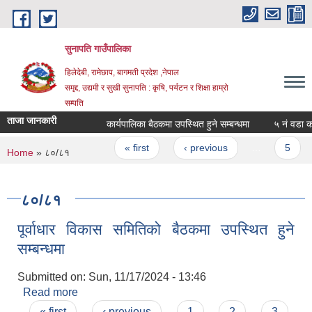
Skip to main content
सुनापति गाउँपालिका
हिलेदेबी, रामेछाप, बागमती प्रदेश ,नेपाल
समृद्द, उद्यमी र सुखी सुनापति : कृषि, पर्यटन र शिक्षा हाम्रो
सम्पति
ताजा जानकारी
कार्यपालिका बैठकमा उपस्थित हुने सम्बन्धमा
५ नं वडा कार्
Pages
« first
‹ previous
…
5
You are here
Home
» ८०/८१
८०/८१
पूर्वाधार विकास समितिको बैठकमा उपस्थित हुने
सम्बन्धमा
Submitted on:
Sun, 11/17/2024 - 13:46
Read more
about पूर्वाधार विकास समितिको बैठकमा उपस्थित हुने
Pages
सम्बन्धमा
« first
‹ previous
1
2
3