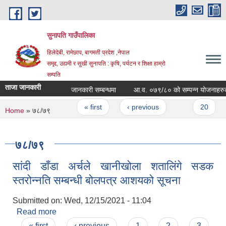
Skip to main content
सुनापति गाउँपालिका
हिलेदेबी, रामेछाप, बागमती प्रदेश ,नेपाल
समृद्द, उद्यमी र सुखी सुनापति : कृषि, पर्यटन र शिक्षा हाम्रो
सम्पति
ताजा जानकारी
जानकारी सम्बन्धमा
आ.व. ०७९/८० को सम्पन्न योजनाहरुको भु
Pages
« first
‹ previous
…
20
You are here
Home
» ७८/७९
७८/७९
सांदी डाँडा अर्चले खानीखोला शतालिंगे सडक
स्तरोन्नति सम्बन्धी बोलपत्र आशयको सूचना
Submitted on:
Wed, 12/15/2021 - 11:04
Read more
about सांदी डाँडा अर्चले खानीखोला शतालिंगे सडक
Pages
स्तरोन्नति सम्बन्धी बोलपत्र आशयको सूचना
« first
‹ previous
1
2
3