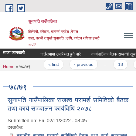
Skip to main content
सुनापति गाउँपालिका
हिलेदेबी, रामेछाप, बागमती प्रदेश ,नेपाल
समृद्द, उद्यमी र सुखी सुनापति : कृषि, पर्यटन र शिक्षा हाम्रो
सम्पति
ताजा जानकारी
गाउँसभामा उपस्थित हुने बारे
कार्यपालिका बैठक सम्बन्धी सूचना
Pages
« first
‹ previous
…
18
1
You are here
Home
» ७८/७९
७८/७९
सुनापति गाउँपालिका राजश्व परामर्श समितिको बैठक
तथा कार्य सञ्चालन कार्यविधि २०७८
Submitted on:
Fri, 02/11/2022 - 08:45
दस्तावेज:
स्थानीय राजश्व परामर्श समितिको वैठक तथा कार्य सञ्चालन