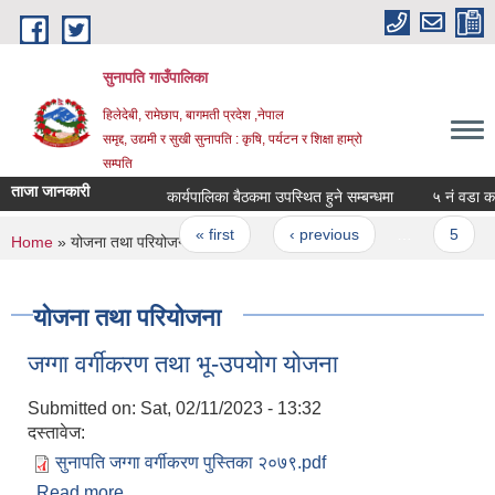
Skip to main content
सुनापति गाउँपालिका
हिलेदेबी, रामेछाप, बागमती प्रदेश ,नेपाल
समृद्द, उद्यमी र सुखी सुनापति : कृषि, पर्यटन र शिक्षा हाम्रो
सम्पति
ताजा जानकारी
कार्यपालिका बैठकमा उपस्थित हुने सम्बन्धमा
५ नं वडा कार्
Pages
« first
‹ previous
…
5
You are here
Home
» योजना तथा परियोजना
योजना तथा परियोजना
जग्गा वर्गीकरण तथा भू-उपयोग योजना
Submitted on:
Sat, 02/11/2023 - 13:32
दस्तावेज:
सुनापति जग्गा वर्गीकरण पुस्तिका २०७९.pdf
Read more
about जग्गा वर्गीकरण तथा भू-उपयोग योजना