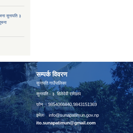
जना सुनापति ३
सूचना
सम्पर्क विवरण
सुनापति गाउँपालिका
सुनापति - ३ हिलेदेवी रामेछाप
फोन ः 9854066840,9843151369
इमेलः i
nfo@sunapatimun.gov.np
ito.sunapatimun@gmail.com