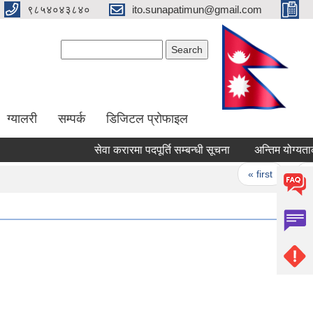
९८५४०४३८४०
ito.sunapatimun@gmail.com
Search form
Search
ग्यालरी
सम्पर्क
डिजिटल प्रोफाइल
सेवा करारमा पदपूर्ति सम्बन्धी सूचना
अन्तिम योग्यताक्
Pages
« first
‹ pr