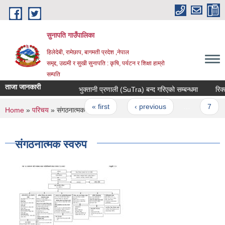
Skip to main content
सुनापति गाउँपालिका
हिलेदेबी, रामेछाप, बागमती प्रदेश ,नेपाल
समृद्द, उद्यमी र सुखी सुनापति : कृषि, पर्यटन र शिक्षा हाम्रो
सम्पति
ताजा जानकारी
भुक्तानी प्रणाली (SuTra) बन्द गरिएको सम्बन्धमा
रिक्त प
Pages
« first
‹ previous
…
7
You are here
Home
»
परिचय
» संगठनात्मक स्वरुप
संगठनात्मक स्वरुप