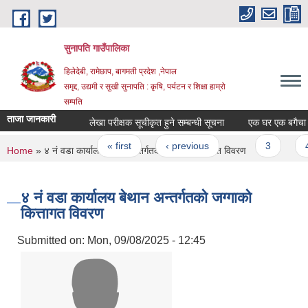
Skip to main content
सुनापति गाउँपालिका
हिलेदेबी, रामेछाप, बागमती प्रदेश ,नेपाल
समृद्द, उद्यमी र सुखी सुनापति : कृषि, पर्यटन र शिक्षा हाम्रो
सम्पति
ताजा जानकारी
लेखा परीक्षक सूचीकृत हुने सम्बन्धी सूचना
एक घर एक बगैचा कार्
Pages
« first
‹ previous
…
3
4
You are here
Home
» ४ नं वडा कार्यालय बेथान अन्तर्गतको जग्गाको कित्तागत विवरण
४ नं वडा कार्यालय बेथान अन्तर्गतको जग्गाको
कित्तागत विवरण
Submitted on:
Mon, 09/08/2025 - 12:45