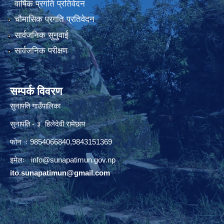
वार्षिक प्रगति प्रतिवेदन
चौमासिक प्रगति प्रतिवेदन
सार्वजनिक सुनुवाई
सार्वजनिक परीक्षण
सम्पर्क विवरण
सुनापति गाउँपालिका
सुनापति - ३ हिलेदेवी रामेछाप
फोन ः 9854066840,9843151369
इमेलः i
nfo@sunapatimun.gov.np
ito.sunapatimun@gmail.com