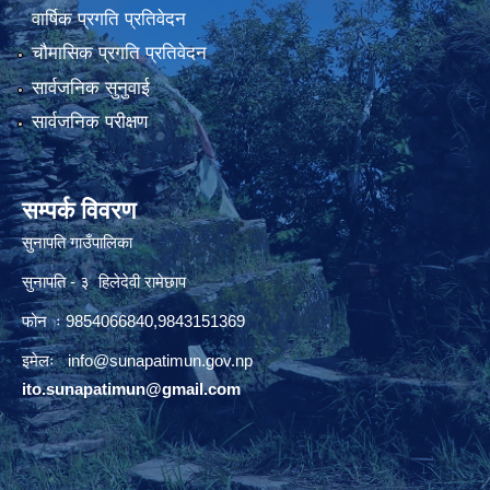
वार्षिक प्रगति प्रतिवेदन
चौमासिक प्रगति प्रतिवेदन
सार्वजनिक सुनुवाई
सार्वजनिक परीक्षण
सम्पर्क विवरण
सुनापति गाउँपालिका
सुनापति - ३ हिलेदेवी रामेछाप
फोन ः 9854066840,9843151369
इमेलः i
nfo@sunapatimun.gov.np
ito.sunapatimun@gmail.com