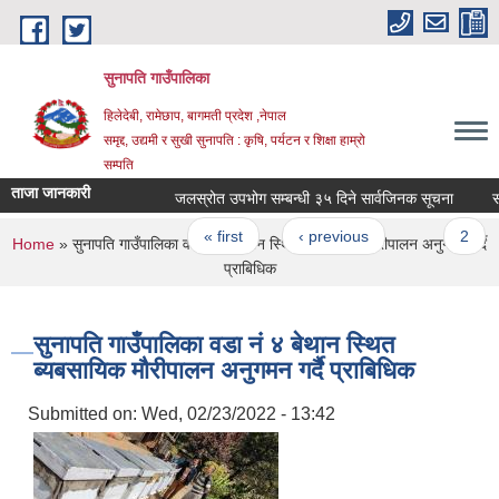
Skip to main content
सुनापति गाउँपालिका
हिलेदेबी, रामेछाप, बागमती प्रदेश ,नेपाल
समृद्द, उद्यमी र सुखी सुनापति : कृषि, पर्यटन र शिक्षा हाम्रो
सम्पति
ताजा जानकारी
जलस्रोत उपभोग सम्बन्धी ३५ दिने सार्वजिनक सूचना
साझे
Pages
« first
‹ previous
…
2
You are here
Home
» सुनापति गाउँपालिका वडा नं ४ बेथान स्थित ब्यबसायिक मौरीपालन अनुगमन गर्दै
प्राबिधिक
सुनापति गाउँपालिका वडा नं ४ बेथान स्थित
ब्यबसायिक मौरीपालन अनुगमन गर्दै प्राबिधिक
Submitted on:
Wed, 02/23/2022 - 13:42