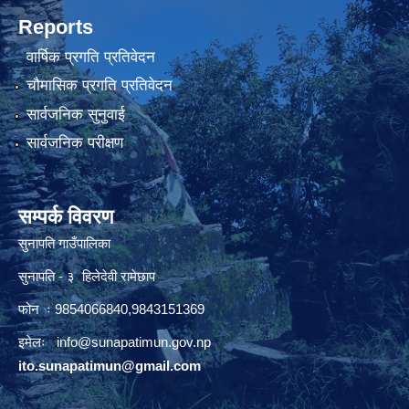
Reports
वार्षिक प्रगति प्रतिवेदन
चौमासिक प्रगति प्रतिवेदन
सार्वजनिक सुनुवाई
सार्वजनिक परीक्षण
सम्पर्क विवरण
सुनापति गाउँपालिका
सुनापति - ३ हिलेदेवी रामेछाप
फोन ः 9854066840,9843151369
इमेलः i
nfo@sunapatimun.gov.np
ito.sunapatimun@gmail.com