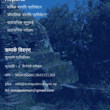
वार्षिक प्रगति प्रतिवेदन
चौमासिक प्रगति प्रतिवेदन
सार्वजनिक सुनुवाई
सार्वजनिक परीक्षण
सम्पर्क विवरण
सुनापति गाउँपालिका
सुनापति - ३ हिलेदेवी रामेछाप
फोन ः 9854066840,9843151369
इमेलः i
nfo@sunapatimun.gov.np
ito.sunapatimun@gmail.com