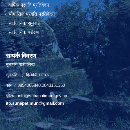
वार्षिक प्रगति प्रतिवेदन
चौमासिक प्रगति प्रतिवेदन
सार्वजनिक सुनुवाई
सार्वजनिक परीक्षण
सम्पर्क विवरण
सुनापति गाउँपालिका
सुनापति - ३ हिलेदेवी रामेछाप
फोन ः 9854066840,9843151369
इमेलः i
nfo@sunapatimun.gov.np
ito.sunapatimun@gmail.com