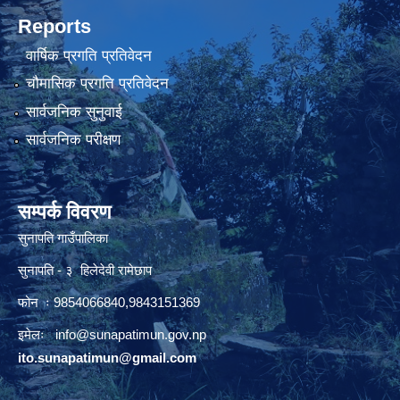
Reports
वार्षिक प्रगति प्रतिवेदन
चौमासिक प्रगति प्रतिवेदन
सार्वजनिक सुनुवाई
सार्वजनिक परीक्षण
सम्पर्क विवरण
सुनापति गाउँपालिका
सुनापति - ३ हिलेदेवी रामेछाप
फोन ः 9854066840,9843151369
इमेलः i
nfo@sunapatimun.gov.np
ito.sunapatimun@gmail.com