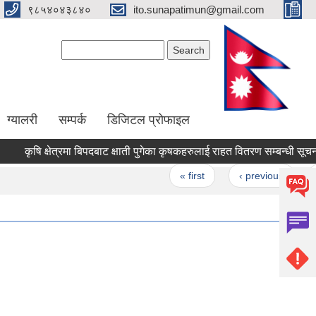
९८५४०४३८४०
ito.sunapatimun@gmail.com
Search form
Search
ग्यालरी
सम्पर्क
डिजिटल प्रोफाइल
कृषि क्षेत्रमा बिपदबाट क्षाती पुगेका कृषकहरुलाई राहत वितरण सम्बन्धी सूचना
Pages
« first
‹ previous
1