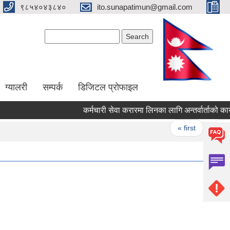
९८५४०४३८४०
ito.sunapatimun@gmail.com
Search form
Search
ग्यालरी
सम्पर्क
डिजिटल प्रोफाइल
कर्मचारी सेवा करारमा लिनका लागि अन्तर्वार्ताको कार्य
Pages
« first
‹ prev