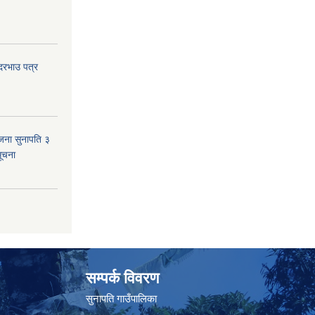
 दरभाउ पत्र
जना सुनापति ३
सूचना
सम्पर्क विवरण
सुनापति गाउँपालिका