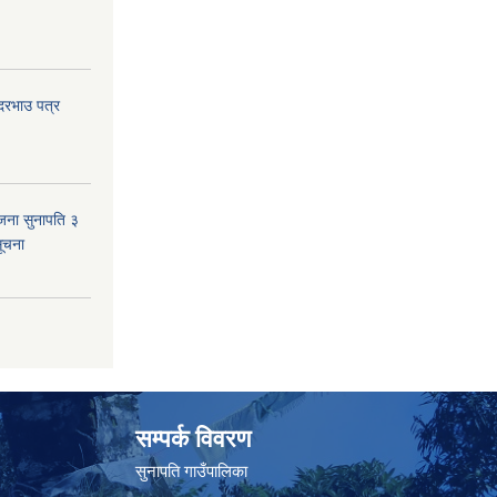
 दरभाउ पत्र
जना सुनापति ३
सूचना
सम्पर्क विवरण
सुनापति गाउँपालिका