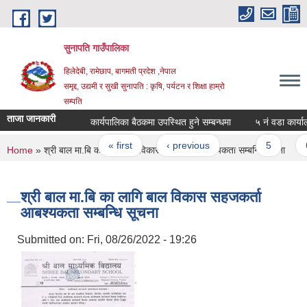
Skip to main content
सुनापति गाउँपालिका
हिलेदेबी, रामेछाप, बागमती प्रदेश ,नेपाल
समृद्द, उद्यमी र सुखी सुनापति : कृषि, पर्यटन र शिक्षा हाम्रो
सम्पति
ताजा जानकारी
कार्यपालिका बैठकमा उपस्थित हुने सम्बन्धमा
५ नं वडा कार्यालय
Pages
« first
‹ previous
…
5
6
You are here
Home
» श्री बाल मा.बि का लागि बाल विकास सहजकर्ता आबश्यकता सम्बन्धि सूचना
श्री बाल मा.बि का लागि बाल विकास सहजकर्ता
आबश्यकता सम्बन्धि सूचना
Submitted on:
Fri, 08/26/2022 - 19:26