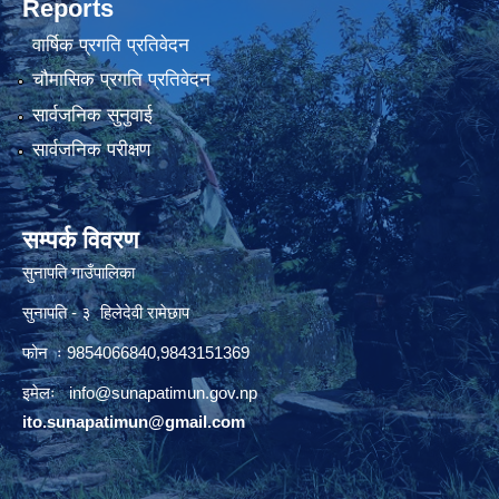
Reports
वार्षिक प्रगति प्रतिवेदन
चौमासिक प्रगति प्रतिवेदन
सार्वजनिक सुनुवाई
सार्वजनिक परीक्षण
सम्पर्क विवरण
सुनापति गाउँपालिका
सुनापति - ३ हिलेदेवी रामेछाप
फोन ः 9854066840,9843151369
इमेलः i
nfo@sunapatimun.gov.np
ito.sunapatimun@gmail.com