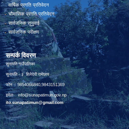
वार्षिक प्रगति प्रतिवेदन
चौमासिक प्रगति प्रतिवेदन
सार्वजनिक सुनुवाई
सार्वजनिक परीक्षण
सम्पर्क विवरण
सुनापति गाउँपालिका
सुनापति - ३ हिलेदेवी रामेछाप
फोन ः 9854066840,9843151369
इमेलः i
nfo@sunapatimun.gov.np
ito.sunapatimun@gmail.com