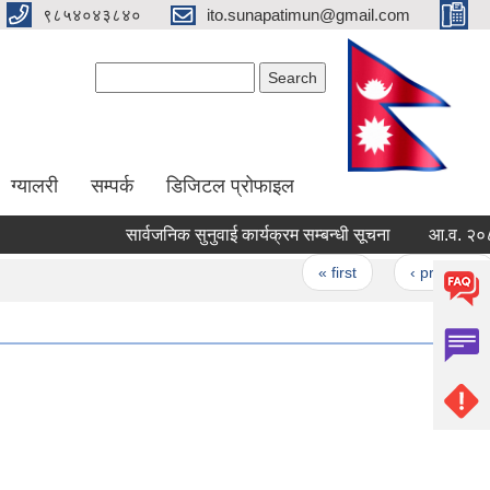
९८५४०४३८४०
ito.sunapatimun@gmail.com
Search form
Search
ग्यालरी
सम्पर्क
डिजिटल प्रोफाइल
सार्वजनिक सुनुवाई कार्यक्रम सम्बन्धी सूचना
आ.व. २०८१/८२
Pages
« first
‹ previous