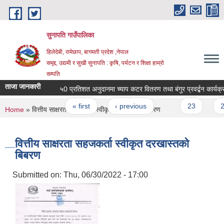
Skip to main content
सुनापति गाउँपालिका
हिलेदेबी, रामेछाप, बागमती प्रदेश ,नेपाल
समृद्द, उद्यमी र सुखी सुनापति : कृषि, पर्यटन र शिक्षा हाम्रो
सम्पति
ताजा जानकारी
५0 प्रतिशत अनुदानमा च्याप कटर वितरण तथा बंगुर प्रवर्द्बन कार्यक्रमक
Pages
« first
‹ previous
…
23
24
You are here
Home
» वित्तीय साक्षरता सहजकर्ता स्वीकृत दरखास्तको बिबरण
वित्तीय साक्षरता सहजकर्ता स्वीकृत दरखास्तको
बिबरण
Submitted on:
Thu, 06/30/2022 - 17:00