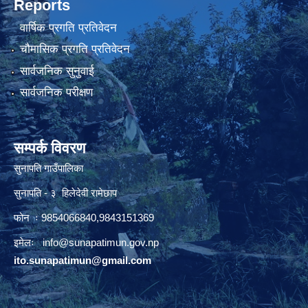
Reports
वार्षिक प्रगति प्रतिवेदन
चौमासिक प्रगति प्रतिवेदन
सार्वजनिक सुनुवाई
सार्वजनिक परीक्षण
सम्पर्क विवरण
सुनापति गाउँपालिका
सुनापति - ३ हिलेदेवी रामेछाप
फोन ः 9854066840,9843151369
इमेलः i
nfo@sunapatimun.gov.np
ito.sunapatimun@gmail.com