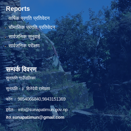
Reports
वार्षिक प्रगति प्रतिवेदन
चौमासिक प्रगति प्रतिवेदन
सार्वजनिक सुनुवाई
सार्वजनिक परीक्षण
सम्पर्क विवरण
सुनापति गाउँपालिका
सुनापति - ३ हिलेदेवी रामेछाप
फोन ः 9854066840,9843151369
इमेलः i
nfo@sunapatimun.gov.np
ito.sunapatimun@gmail.com