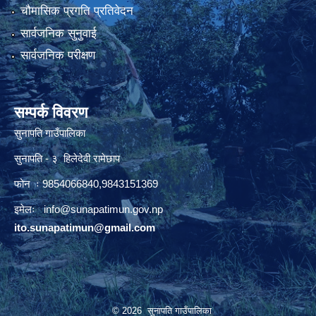
चौमासिक प्रगति प्रतिवेदन
सार्वजनिक सुनुवाई
सार्वजनिक परीक्षण
सम्पर्क विवरण
सुनापति गाउँपालिका
सुनापति - ३ हिलेदेवी रामेछाप
फोन ः 9854066840,9843151369
इमेलः i
nfo@sunapatimun.gov.np
ito.sunapatimun@gmail.com
© 2026 सुनापति गाउँपालिका